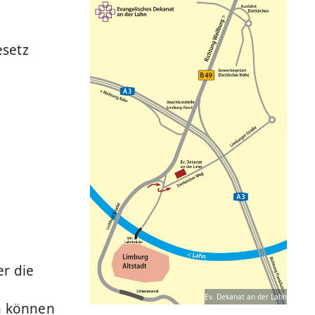
esetz
er die
Ev. Dekanat an der Lahn
en können