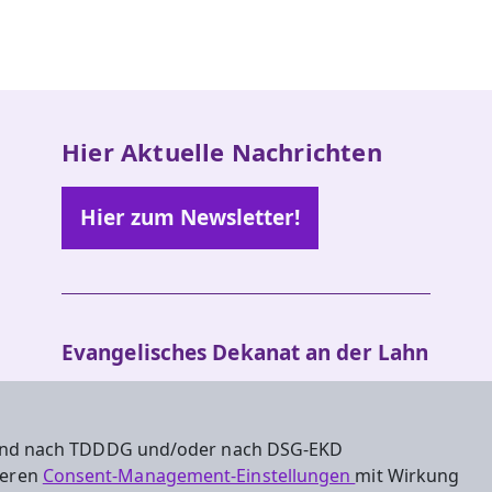
Hier Aktuelle Nachrichten
Hier zum Newsletter!
Evangelisches Dekanat an der Lahn
Dietkircher Weg 5a
65549 Limburg an der Lahn
 sind nach TDDDG und/oder nach DSG-EKD
Tel. : 06431/496070
nseren
Consent-Management-Einstellungen
mit Wirkung