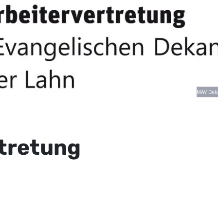
MAV Deka
rtretung