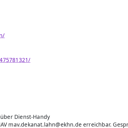
n/
6475781321/
t über Dienst-Handy
MAV mav.dekanat.lahn@ekhn.de erreichbar. Ges