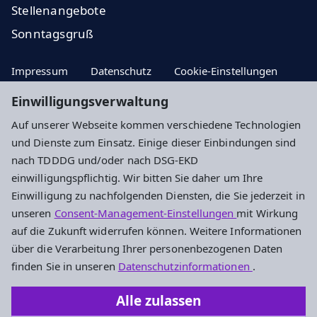
Stellenangebote
Sonntagsgruß
Impressum
Datenschutz
Cookie-Einstellungen
Einwilligungsverwaltung
Auf unserer Webseite kommen verschiedene Technologien
Hier Aktuelle Nachrichten
und Dienste zum Einsatz. Einige dieser Einbindungen sind
nach TDDDG und/oder nach DSG-EKD
Hier zum Newsletter!
einwilligungspflichtig. Wir bitten Sie daher um Ihre
Einwilligung zu nachfolgenden Diensten, die Sie jederzeit in
unseren
Consent-Management-Einstellungen
mit Wirkung
Evangelisches Dekanat an der Lahn
auf die Zukunft widerrufen können. Weitere Informationen
über die Verarbeitung Ihrer personenbezogenen Daten
Dietkircher Weg 5a
finden Sie in unseren
Datenschutzinformationen
.
65549 Limburg an der Lahn
Alle zulassen
Tel. : 06431/496070