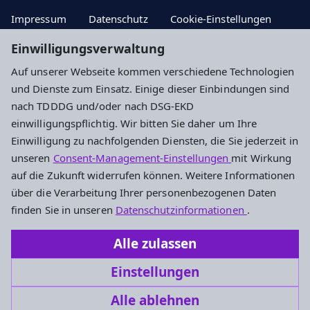
Impressum
Datenschutz
Cookie-Einstellungen
Einwilligungsverwaltung
Auf unserer Webseite kommen verschiedene Technologien
Hier Aktuelle Nachrichten
und Dienste zum Einsatz. Einige dieser Einbindungen sind
nach TDDDG und/oder nach DSG-EKD
Hier zum Newsletter!
einwilligungspflichtig. Wir bitten Sie daher um Ihre
Einwilligung zu nachfolgenden Diensten, die Sie jederzeit in
unseren
Consent-Management-Einstellungen
mit Wirkung
Evangelisches Dekanat an der Lahn
auf die Zukunft widerrufen können. Weitere Informationen
über die Verarbeitung Ihrer personenbezogenen Daten
Dietkircher Weg 5a
finden Sie in unseren
Datenschutzinformationen
.
65549 Limburg an der Lahn
Alle zulassen
Tel. : 06431/496070
Einstellungen
dekanat.lahn@ekhn.de
Alle ablehnen