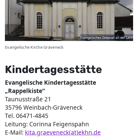
Evangelisches Dekanat an der Lahn
Evangelische Kirche Gräveneck
Kindertagesstätte
Evangelische Kindertagesstätte
„Rappelkiste“
Taunusstraße 21
35796 Weinbach-Gräveneck
Tel. 06471-4845
Leitung: Corinna Feigenspahn
E-Mail:
kita.graeveneck(at)ekhn.de