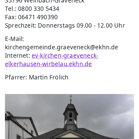
35796 Weinbach-Gräveneck
Tel.: 0800 330 5434
Fax: 06471 490390
Sprechzeit: Donnerstags 09.00 - 12.00 Uhr
E-Mail:
kirchengemeinde.graeveneck@ekhn.de
Internet:
ev-kirchen-graeveneck-
elkerhausen-wirbelau.ekhn.de
Pfarrer: Martin Frölich