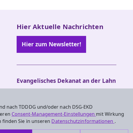
Hier Aktuelle Nachrichten
Hier zum Newsletter!
Evangelisches Dekanat an der Lahn
Dietkircher Weg 5a
65549 Limburg an der Lahn
 sind nach TDDDG und/oder nach DSG-EKD
Tel. : 06431/496070
nseren
Consent-Management-Einstellungen
mit Wirkung
 finden Sie in unseren
Datenschutzinformationen
.
dekanat.lahn@ekhn.de