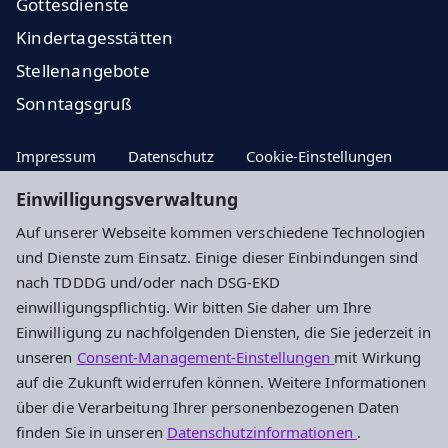
Gottesdienste
Kindertagesstätten
Stellenangebote
Sonntagsgruß
Impressum
Datenschutz
Cookie-Einstellungen
Einwilligungsverwaltung
Auf unserer Webseite kommen verschiedene Technologien
Hier Aktuelle Nachrichten
und Dienste zum Einsatz. Einige dieser Einbindungen sind
nach TDDDG und/oder nach DSG-EKD
Hier zum Newsletter!
einwilligungspflichtig. Wir bitten Sie daher um Ihre
Einwilligung zu nachfolgenden Diensten, die Sie jederzeit in
unseren
Consent-Management-Einstellungen
mit Wirkung
Evangelisches Dekanat an der Lahn
auf die Zukunft widerrufen können. Weitere Informationen
über die Verarbeitung Ihrer personenbezogenen Daten
Dietkircher Weg 5a
finden Sie in unseren
Datenschutzinformationen
.
65549 Limburg an der Lahn