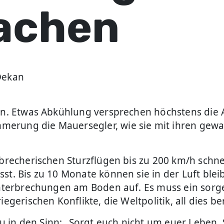
achen
Dekan
ten. Etwas Abkühlung versprechen höchstens die 
erung die Mauersegler, wie sie mit ihren gewa
sbrecherischen Sturzflügen bis zu 200 km/h schn
st. Bis zu 10 Monate können sie in der Luft ble
 Unterbrechungen am Boden auf. Es muss ein sorge
egerischen Konflikte, die Weltpolitik, all dies b
in den Sinn: „Sorgt euch nicht um euer Leben. 