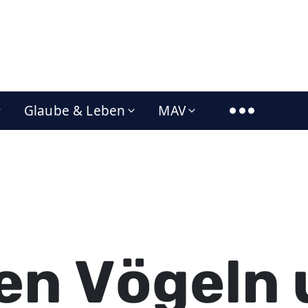
Glaube & Leben
MAV
en Vögeln