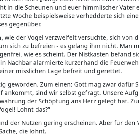
cht in die Scheunen und euer himmlischer Vater e
Letzte Woche beispielsweise verhedderte sich ei
ses gegenüber.
wie der Vogel verzweifelt versuchte, sich von 
 um sich zu befreien - es gelang ihm nicht. Man m
enfrei, wie es scheint. Der Nistkasten befand s
 Ein Nachbar alarmierte kurzerhand die Feuerwe
iner misslichen Lage befreit und gerettet.
tig geworden. Zum einen: Gott mag zwar dafür S
f ankommt, sind wir selbst gefragt. Unsere Aufg
Bewahrung der Schöpfung ans Herz gelegt hat. 
Vogel! Lohnt das?“
nd der Nutzen gering erscheinen. Aber für den V
Sache, die lohnt.