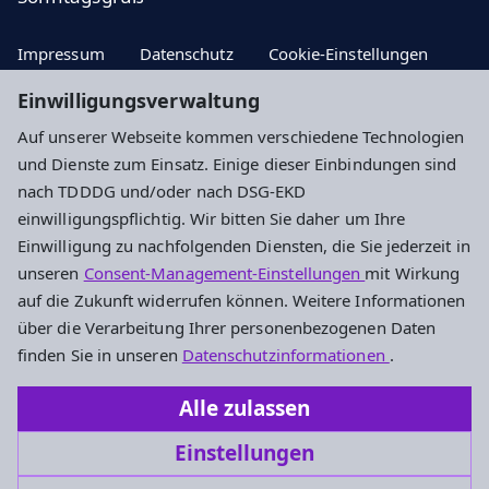
Impressum
Datenschutz
Cookie-Einstellungen
Einwilligungsverwaltung
Auf unserer Webseite kommen verschiedene Technologien
Hier Aktuelle Nachrichten
und Dienste zum Einsatz. Einige dieser Einbindungen sind
nach TDDDG und/oder nach DSG-EKD
Hier zum Newsletter!
einwilligungspflichtig. Wir bitten Sie daher um Ihre
Einwilligung zu nachfolgenden Diensten, die Sie jederzeit in
unseren
Consent-Management-Einstellungen
mit Wirkung
Evangelisches Dekanat an der Lahn
auf die Zukunft widerrufen können. Weitere Informationen
über die Verarbeitung Ihrer personenbezogenen Daten
Dietkircher Weg 5a
finden Sie in unseren
Datenschutzinformationen
.
65549 Limburg an der Lahn
Alle zulassen
Tel. : 06431/496070
Einstellungen
dekanat.lahn@ekhn.de